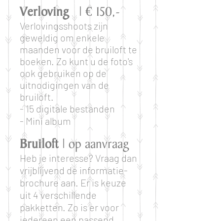
Verloving
| € 150,-
Verlovingsshoots zijn
geweldig om enkele
maanden voor de bruiloft te
boeken. Zo kunt u de foto's
ook gebruiken op de
uitnodigingen van de
bruiloft.
- 15 digitale bestanden
- Mini album
Bruiloft
| op aanvraag
Heb je interesse? Vraag dan
vrijblijvend de informatie-
brochure aan. Er is keuze
uit 4 verschillende
pakketten. Zo is er voor
iedereen een passend