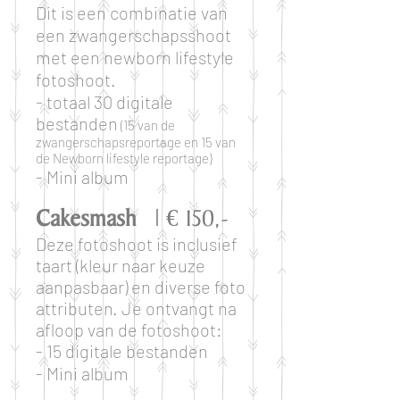
Dit is een combinatie van
een zwangerschapsshoot
met een newborn lifestyle
fotoshoot.
- totaal 30 digitale
bestanden
(15 van de
zwangerschapsreportage en 15 van
de Newborn lifestyle reportage)
- Mini album
Cakesmash
| € 150,-
Deze fotoshoot is inclusief
taart (kleur naar keuze
aanpasbaar) en diverse foto
attributen. Je ontvangt na
afloop van de fotoshoot:
- 15 digitale bestanden
- Mini album