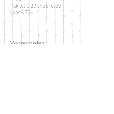
Pakket C 20 extra foto's
voor € 75,-
Voorwaarden
Tenzij anders is vermeld zijn
de fotoshoots (m.u.v.
bruiloften) zoals hierboven
genoemd inclusief 15 digitale
beelden. Digitale beelden
worden geleverd via
WeTransfer, over het
algemeen binnen 3 weken
vanaf datum van de
fotoshoot. Bruiloften zijn