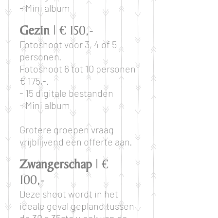
- Mini album
Gezin
| € 150,-
Fotoshoot voor 3, 4 of 5
personen.
Fotoshoot 6 tot 10 personen
€ 175,-.
- 15 digitale bestanden
- Mini album
Grotere groepen vraag
vrijblijvend een offerte aan.
Zwangerschap
| €
100,-
Deze shoot wordt in het
ideale geval gepland tussen
de 30 a 35ste week van de